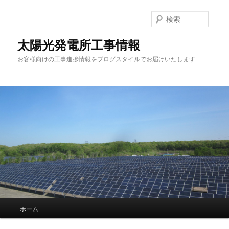
検
索
太陽光発電所工事情報
お客様向けの工事進捗情報をブログスタイルでお届けいたします
メインメニュー
ホーム
メインコンテンツへ移動
サブコンテンツへ移動